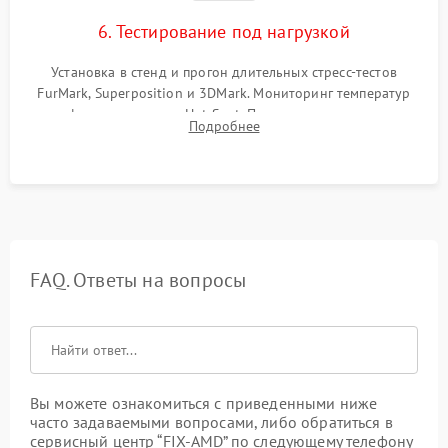
6. Тестирование под нагрузкой
Установка в стенд и прогон длительных стресс-тестов
FurMark, Superposition и 3DMark. Мониторинг температур
графического чипа и Hot Spot. Проверка на отсутствие
Подробнее
артефактов изображения, вылетов драйвера и зависаний.
FAQ. Ответы на вопросы
Вы можете ознакомиться с приведенными ниже
часто задаваемыми вопросами, либо обратиться в
сервисный центр “FIX-AMD” по следующему телефону