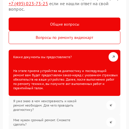
+7 (495) 023-73-25
если не нашли ответ на свой
вопрос.
Общие вопросы
Вопросы по ремонту видеокарт
Какие документы вы предоставляете?
На этапе приема устройства на диагностику и последующий
ремонт вам будет предоставлен заказ-наряд с указанием страховых
обязательств на ваше устройство. Далее, после выполнения работ
по ремонту техники, вы получите акт выполненных работ и
гарантийный талон.
Я уже знаю в чем неисправность и какой
ремонт необходим. Для чего проводить
диагностику?
Мне нужен срочный ремонт. Сможете
сделать?