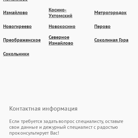
Косино-
Измайлово
Метрогородок
Ухтомский
Новогиреево
Новокосино
Перово
Северное
Преображенское
Соколиная Гора
Измайлово
Сокольники
Контактная информация
Если требуется задать вопрос специалисту, оставьте
свои данные и дежурный специалист с радостью
проконсультирует Вас!