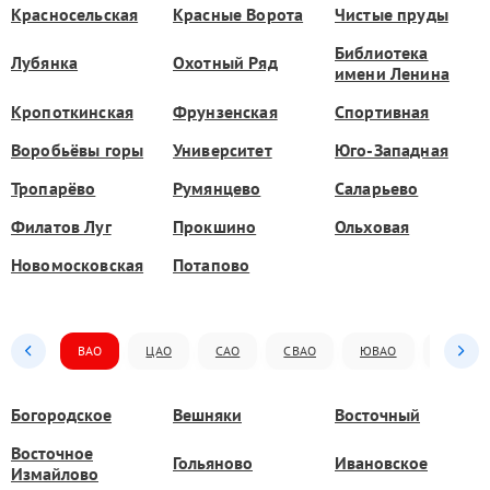
Красносельская
Красные Ворота
Чистые пруды
Библиотека
Лубянка
Охотный Ряд
имени Ленина
Кропоткинская
Фрунзенская
Спортивная
Воробьёвы горы
Университет
Юго-Западная
Тропарёво
Румянцево
Саларьево
Филатов Луг
Прокшино
Ольховая
Новомосковская
Потапово
ВАО
ЦАО
САО
СВАО
ЮВАО
ЮАО
Богородское
Вешняки
Восточный
Восточное
Гольяново
Ивановское
Измайлово