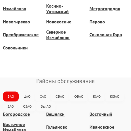
Косино-
Измайлово
Метрогородок
Ухтомский
Новогиреево
Новокосино
Перово
Северное
Преображенское
Соколиная Гора
Измайлово
Сокольники
Районы обслуживания
ВАО
ЦАО
САО
СВАО
ЮВАО
ЮАО
ЮЗАО
ЗАО
СЗАО
ЗелАО
Богородское
Вешняки
Восточный
Восточное
Гольяново
Ивановское
Измайлово