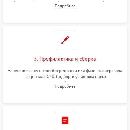
инфракрасной станции реболлинг или замена графического
Подробнее
чипа и дефектной памяти GDDR. Прошивка BIOS
программатором.
5. Профилактика и сборка
Нанесение качественной термопасты или фазового перехода
на кристалл GPU. Подбор и установка новых
термопрокладок правильной толщины на память и цепи
Подробнее
питания. Монтаж радиатора и бэкплейта, подключение и
проверка кулеров.