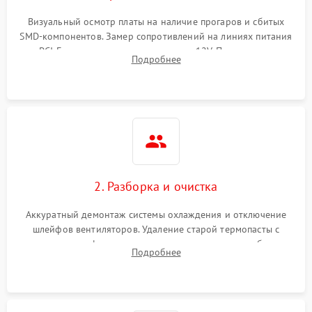
Визуальный осмотр платы на наличие прогаров и сбитых
SMD-компонентов. Замер сопротивлений на линиях питания
PCI-E и дополнительных разъемах 12V. Проверка на
Подробнее
короткое замыкание основных дросселей питания GPU и
памяти.
2. Разборка и очистка
Аккуратный демонтаж системы охлаждения и отключение
шлейфов вентиляторов. Удаление старой термопасты с
кристалла графического чипа и термопрокладок с банок
Подробнее
памяти и зоны VRM. Очистка платы от пыли и окислов.