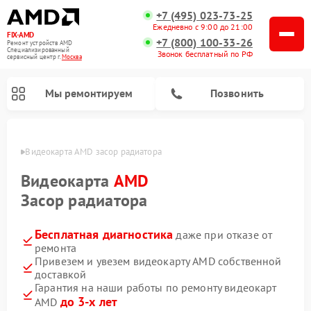
+7 (495) 023-73-25
Ежедневно с 9:00 до 21:00
FIX-AMD
+7 (800) 100-33-26
Ремонт устройств AMD
Специализированный
Звонок бесплатный по РФ
cервисный центр г.
Москва
Мы ремонтируем
Позвонить
оскве
Видеокарта AMD засор радиатора
Видеокарта
AMD
Засор радиатора
Бесплатная диагностика
даже при отказе от
ремонта
Привезем и увезем видеокарту AMD собственной
доставкой
Гарантия на наши работы по ремонту видеокарт
до 3-х лет
AMD