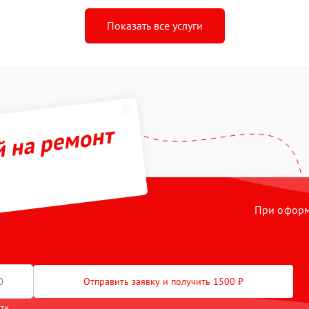
Показать все услуги
й на ремонт
При оформл
Отправить заявку и получить 1500 ₽
сти