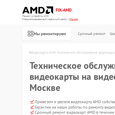
FIX-AMD
Ремонт устройств AMD
Специализированный cервисный центр г.
Москва
Мы ремонтируем
Срочный ремонт
Це
окарт AMD в Москве
Видеокарта AMD техническое обслуживание видеокарт
Техническое обслу
видеокарты на виде
Москве
Привезем и увезем видеокарту AMD собств
Гарантия на наши работы по ремонту вид
Срочный ремонт видеокарт AMD в течении