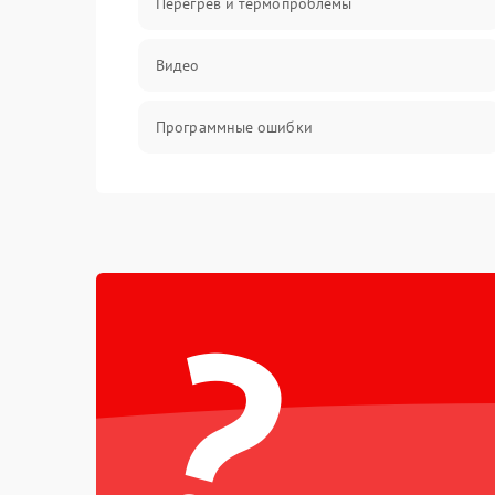
Перегрев и термопроблемы
Видео
Программные ошибки
Интерфейсные и коммуникационные
проблемы
Питание
?
Электропитание
ПО
Электронные компоненты