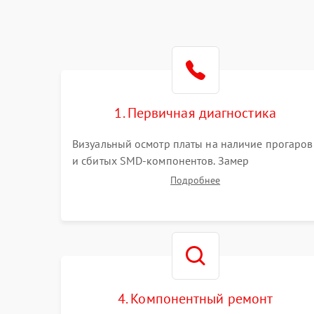
1. Первичная диагностика
Визуальный осмотр платы на наличие прогаров
и сбитых SMD-компонентов. Замер
сопротивлений на линиях питания PCI-E и
Подробнее
дополнительных разъемах 12V. Проверка на
короткое замыкание основных дросселей
питания GPU и памяти.
4. Компонентный ремонт