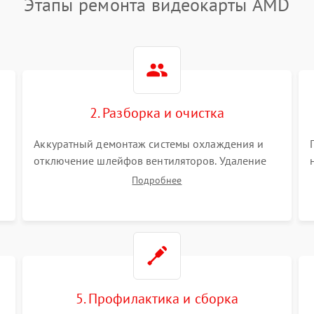
Этапы ремонта видеокарты AMD
2. Разборка и очистка
Аккуратный демонтаж системы охлаждения и
отключение шлейфов вентиляторов. Удаление
старой термопасты с кристалла графического
Подробнее
чипа и термопрокладок с банок памяти и зоны
VRM. Очистка платы от пыли и окислов.
5. Профилактика и сборка