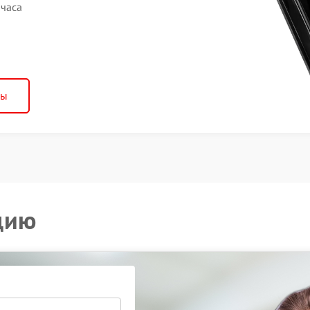
 часа
ны
цию