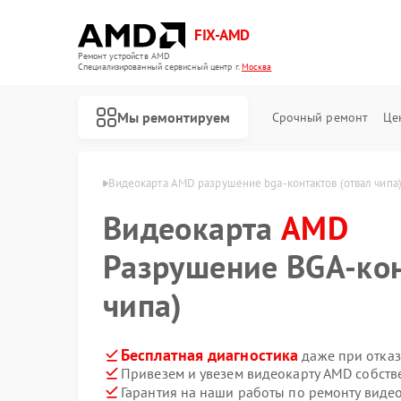
FIX-AMD
Ремонт устройств AMD
Специализированный cервисный центр г.
Москва
Мы ремонтируем
Срочный ремонт
Це
окарт AMD в Москве
Видеокарта AMD разрушение bga‑контактов (отвал чипа
Видеокарта
AMD
Разрушение BGA‑кон
чипа)
Бесплатная диагностика
даже при отказ
Привезем и увезем видеокарту AMD собств
Гарантия на наши работы по ремонту вид