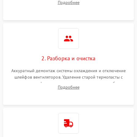
Подробнее
короткое замыкание основных дросселей питания GPU и
Режим работы
памяти.
ПО/Микропрограмма
2. Разборка и очистка
Аккуратный демонтаж системы охлаждения и отключение
шлейфов вентиляторов. Удаление старой термопасты с
кристалла графического чипа и термопрокладок с банок
Подробнее
памяти и зоны VRM. Очистка платы от пыли и окислов.