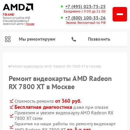
+7 (495) 023-73-25
Ежедневно с 9:00 до 21:00
FIX-AMD
+7 (800) 100-33-26
Ремонт устройств AMD
Специализированный
Звонок бесплатный по РФ
cервисный центр г.
Москва
Мы ремонтируем
Позвонить
оскве
Ремонт видеокарты AMD Radeon RX 7800 XT в Москве
Ремонт видеокарты AMD Radeon
RX 7800 XT в Москве
от 360 руб.
Стоимость ремонта
Бесплатная диагностика
даже при отказе
Привезем и увезем видеокарту AMD Radeon RX
7800 XT сами
Гарантия на наши работы по ремонту видеокарт
до 3-х лет
AMD Radeon RX 7800 XT