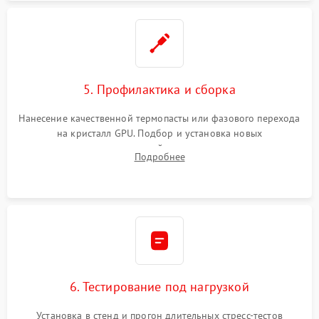
5. Профилактика и сборка
Нанесение качественной термопасты или фазового перехода
на кристалл GPU. Подбор и установка новых
термопрокладок правильной толщины на память и цепи
Подробнее
питания. Монтаж радиатора и бэкплейта, подключение и
проверка кулеров.
6. Тестирование под нагрузкой
Установка в стенд и прогон длительных стресс-тестов