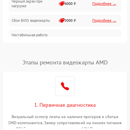
Черный экран при
4000 ₽
Подробнее →
нагрузке
Электропитание
Сбои BIOS видеокарты
3000 ₽
Подробнее →
ПО
Нестабильная работа
Электронные компоненты
после обновления
2000 ₽
Подробнее →
драйверов
Интерфейсы
Этапы ремонта видеокарты AMD
Общие поломки
Система охлаждения
Экран (дисплей)
1. Первичная диагностика
Программные сбои
Визуальный осмотр платы на наличие прогаров и сбитых
SMD-компонентов. Замер сопротивлений на линиях питания
Механические повреждения
PCI-E и дополнительных разъемах 12V. Проверка на