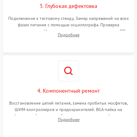
3. Глубокая дефектовка
Подключение к тестовому стенду. Замер напряжений на всех
фазах питания с помощью осциллографа. Проверка
инициализации. Использование специализированного ПО
Подробнее
MATS
4. Компонентный ремонт
Восстановление цепей питания, замена пробитых мосфетов,
ШИМ-контроллеров и предохранителей. BGA-пайка на
инфракрасной станции реболлинг или замена графического
Подробнее
чипа и дефектной памяти GDDR. Прошивка BIOS
программатором.