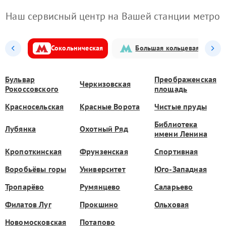
Наш сервисный центр на Вашей станции метро
Сокольническая
Большая кольцевая
Бульвар
Преображенская
Черкизовская
Рокоссовского
площадь
Красносельская
Красные Ворота
Чистые пруды
Библиотека
Лубянка
Охотный Ряд
имени Ленина
Кропоткинская
Фрунзенская
Спортивная
Воробьёвы горы
Университет
Юго-Западная
Тропарёво
Румянцево
Саларьево
Филатов Луг
Прокшино
Ольховая
Новомосковская
Потапово