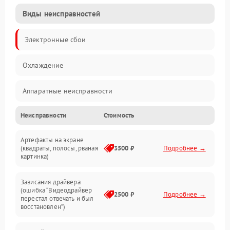
Виды неисправностей
Электронные сбои
Охлаждение
Аппаратные неисправности
Неисправности
Стоимость
Перегрев и термопроблемы
Артефакты на экране
Видео
(квадраты, полосы, рваная
3500 ₽
Подробнее →
картинка)
Программные ошибки
Зависания драйвера
(ошибка “Видеодрайвер
Интерфейсные и коммуникационные проблемы
2500 ₽
Подробнее →
перестал отвечать и был
восстановлен”)
Питание