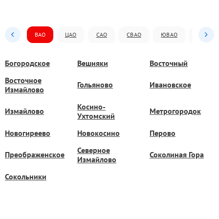
ВАО
ЦАО
САО
СВАО
ЮВАО
ЮАО
Богородское
Вешняки
Восточный
Восточное
Гольяново
Ивановское
Измайлово
Косино-
Измайлово
Метрогородок
Ухтомский
Новогиреево
Новокосино
Перово
Северное
Преображенское
Соколиная Гора
Измайлово
Сокольники