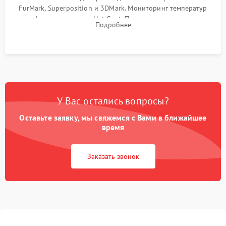
FurMark, Superposition и 3DMark. Мониторинг температур
графического чипа и Hot Spot. Проверка на отсутствие
Подробнее
артефактов изображения, вылетов драйвера и зависаний.
У Вас остались вопросы?
Оставьте заявку, мы свяжемся с Вами в ближайшее
время
Заказать звонок