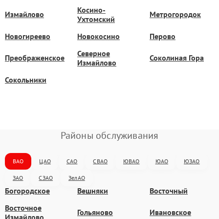
Косино-
Измайлово
Метрогородок
Ухтомский
Новогиреево
Новокосино
Перово
Северное
Преображенское
Соколиная Гора
Измайлово
Сокольники
Районы обслуживания
ВАО
ЦАО
САО
СВАО
ЮВАО
ЮАО
ЮЗАО
ЗАО
СЗАО
ЗелАО
Богородское
Вешняки
Восточный
Восточное
Гольяново
Ивановское
Измайлово