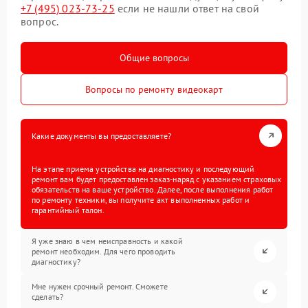
+7 (495) 023-73-25
если не нашли ответ на свой
вопрос.
Общие вопросы
Вопросы по ремонту видеокарт
Какие документы вы предоставляете?
На этапе приема устройства на диагностику и последующий
ремонт вам будет предоставлен заказ-наряд с указанием страховых
обязательств на ваше устройство. Далее, после выполнения работ
по ремонту техники, вы получите акт выполненных работ и
гарантийный талон.
Я уже знаю в чем неисправность и какой
ремонт необходим. Для чего проводить
диагностику?
Мне нужен срочный ремонт. Сможете
сделать?