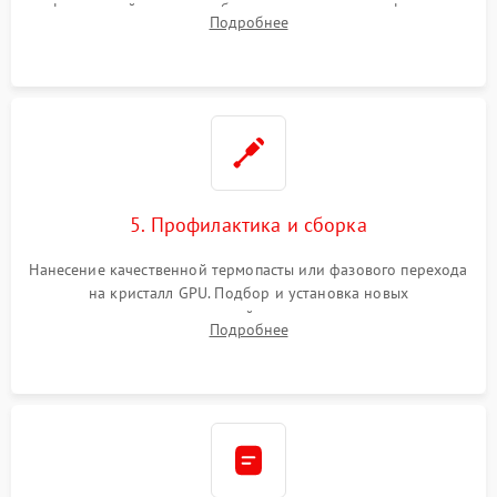
инфракрасной станции реболлинг или замена графического
Подробнее
чипа и дефектной памяти GDDR. Прошивка BIOS
программатором.
5. Профилактика и сборка
Нанесение качественной термопасты или фазового перехода
на кристалл GPU. Подбор и установка новых
термопрокладок правильной толщины на память и цепи
Подробнее
питания. Монтаж радиатора и бэкплейта, подключение и
проверка кулеров.