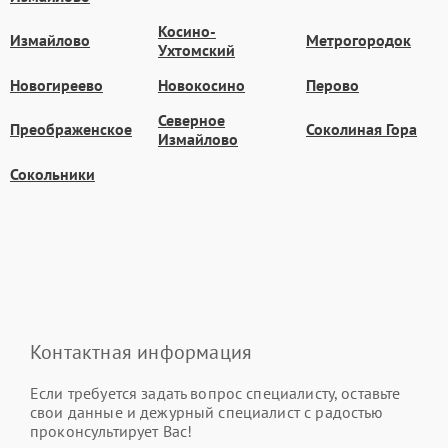
Косино-
Измайлово
Метрогородок
Ухтомский
Новогиреево
Новокосино
Перово
Северное
Преображенское
Соколиная Гора
Измайлово
Сокольники
Контактная информация
Если требуется задать вопрос специалисту, оставьте
свои данные и дежурный специалист с радостью
проконсультирует Вас!