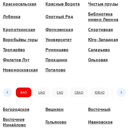
Красносельская
Красные Ворота
Чистые пруды
Библиотека
Лубянка
Охотный Ряд
имени Ленина
Кропоткинская
Фрунзенская
Спортивная
Воробьёвы горы
Университет
Юго-Западная
Тропарёво
Румянцево
Саларьево
Филатов Луг
Прокшино
Ольховая
Новомосковская
Потапово
ВАО
ЦАО
САО
СВАО
ЮВАО
ЮАО
Богородское
Вешняки
Восточный
Восточное
Гольяново
Ивановское
Измайлово