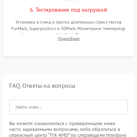
6. Тестирование под нагрузкой
Установка в стенд и прогон длительных стресс-тестов
FurMark, Superposition и 3DMark. Мониторинг температур
графического чипа и Hot Spot. Проверка на отсутствие
Подробнее
артефактов изображения, вылетов драйвера и зависаний.
FAQ. Ответы на вопросы
Вы можете ознакомиться с приведенными ниже
часто задаваемыми вопросами, либо обратиться в
сервисный центр “FIX-AMD” по следующему телефону