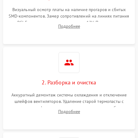
Визуальный осмотр платы на наличие прогаров и сбитых
SMD-компонентов. Замер сопротивлений на линиях питания
PCI-E и дополнительных разъемах 12V. Проверка на
Подробнее
короткое замыкание основных дросселей питания GPU и
памяти.
2. Разборка и очистка
Аккуратный демонтаж системы охлаждения и отключение
шлейфов вентиляторов. Удаление старой термопасты с
кристалла графического чипа и термопрокладок с банок
Подробнее
памяти и зоны VRM. Очистка платы от пыли и окислов.