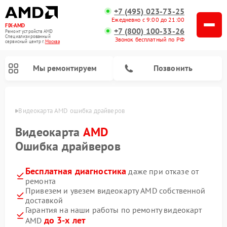
+7 (495) 023-73-25
Ежедневно с 9:00 до 21:00
FIX-AMD
+7 (800) 100-33-26
Ремонт устройств AMD
Специализированный
Звонок бесплатный по РФ
cервисный центр г.
Москва
Мы ремонтируем
Позвонить
оскве
Видеокарта AMD ошибка драйверов
Видеокарта
AMD
Ошибка драйверов
Бесплатная диагностика
даже при отказе от
ремонта
Привезем и увезем видеокарту AMD собственной
доставкой
Гарантия на наши работы по ремонту видеокарт
до 3-х лет
AMD