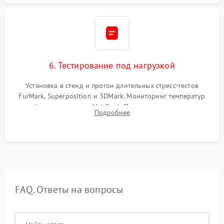
6. Тестирование под нагрузкой
Установка в стенд и прогон длительных стресс-тестов
FurMark, Superposition и 3DMark. Мониторинг температур
графического чипа и Hot Spot. Проверка на отсутствие
Подробнее
артефактов изображения, вылетов драйвера и зависаний.
FAQ. Ответы на вопросы