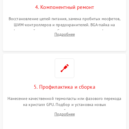
4. Компонентный ремонт
Восстановление цепей питания, замена пробитых мосфетов,
ШИМ-контроллеров и предохранителей. BGA-пайка на
инфракрасной станции реболлинг или замена графического
Подробнее
чипа и дефектной памяти GDDR. Прошивка BIOS
программатором.
5. Профилактика и сборка
Нанесение качественной термопасты или фазового перехода
на кристалл GPU. Подбор и установка новых
термопрокладок правильной толщины на память и цепи
Подробнее
питания. Монтаж радиатора и бэкплейта, подключение и
проверка кулеров.