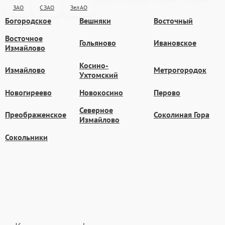
ЗАО
СЗАО
ЗелАО
Богородское
Вешняки
Восточный
Восточное
Гольяново
Ивановское
Измайлово
Косино-
Измайлово
Метрогородок
Ухтомский
Новогиреево
Новокосино
Перово
Северное
Преображенское
Соколиная Гора
Измайлово
Сокольники