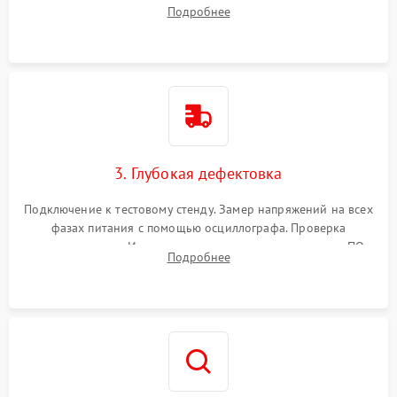
кристалла графического чипа и термопрокладок с банок
Подробнее
памяти и зоны VRM. Очистка платы от пыли и окислов.
3. Глубокая дефектовка
Подключение к тестовому стенду. Замер напряжений на всех
фазах питания с помощью осциллографа. Проверка
инициализации. Использование специализированного ПО
Подробнее
MATS