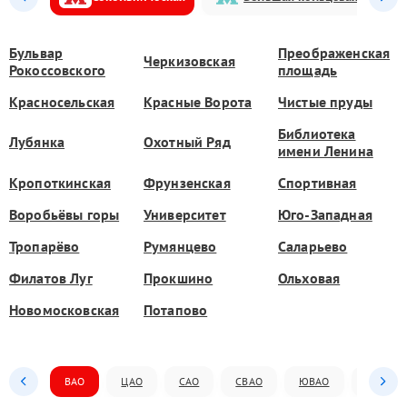
Бульвар
Преображенская
Черкизовская
Рокоссовского
площадь
Красносельская
Красные Ворота
Чистые пруды
Библиотека
Лубянка
Охотный Ряд
имени Ленина
Кропоткинская
Фрунзенская
Спортивная
Воробьёвы горы
Университет
Юго-Западная
Тропарёво
Румянцево
Саларьево
Филатов Луг
Прокшино
Ольховая
Новомосковская
Потапово
ВАО
ЦАО
САО
СВАО
ЮВАО
ЮАО