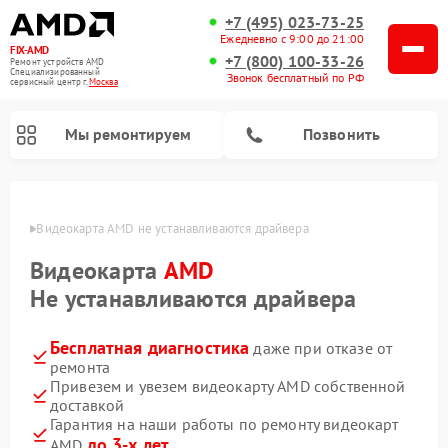
+7 (495) 023-73-25
Ежедневно с 9:00 до 21:00
FIX-AMD
+7 (800) 100-33-26
Ремонт устройств AMD
Специализированный
Звонок бесплатный по РФ
cервисный центр г.
Москва
Мы ремонтируем
Позвонить
оскве
Видеокарта AMD не устанавливаются драйвера
Видеокарта
AMD
Не устанавливаются драйвера
Бесплатная диагностика
даже при отказе от
ремонта
Привезем и увезем видеокарту AMD собственной
доставкой
Гарантия на наши работы по ремонту видеокарт
до 3-х лет
AMD