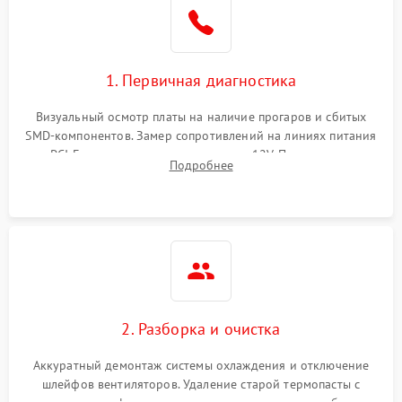
1. Первичная диагностика
Визуальный осмотр платы на наличие прогаров и сбитых
SMD-компонентов. Замер сопротивлений на линиях питания
PCI-E и дополнительных разъемах 12V. Проверка на
Подробнее
короткое замыкание основных дросселей питания GPU и
памяти.
2. Разборка и очистка
Аккуратный демонтаж системы охлаждения и отключение
шлейфов вентиляторов. Удаление старой термопасты с