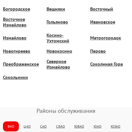
Богородское
Вешняки
Восточный
Восточное
Гольяново
Ивановское
Измайлово
Косино-
Измайлово
Метрогородок
Ухтомский
Новогиреево
Новокосино
Перово
Северное
Преображенское
Соколиная Гора
Измайлово
Сокольники
Районы обслуживания
ВАО
ЦАО
САО
СВАО
ЮВАО
ЮАО
ЮЗАО