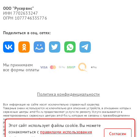
ООО "Русервис"
ИНН 7702633247
ОГРН 1077746335776
Поделиться в соц. сетях:
Мы принимаем
все формы оплаты
Политика конфиденциальности
Вся информация на сайте носит исключительно справочный характер.
Товарные знаки используются исключительно для описания устройств, в отношении которых
сервисные центры amd-fix.ru предоставляют услуги по ремонту. Услуги оказываются в
неавторизованных сервисных центрах amd-fix.ru, которые не связаны с правообладателями
товарных знаков или их официальными представителями.
Ремонт осуществляется для устройств, уже введенных в гражданский оборот в соответствии
Этот сайт использует файлы cookie. Вы можете
со статьей 1487 ГК РФ.
Использование товарных знаков не преследует цели индивидуализации услуг или введения
ознакомиться с
правилами использования
Согласен
потребителей в заблуждение, а служит для информирования о предоставляемых услугах по